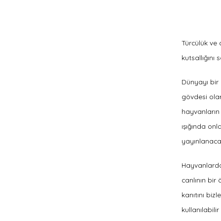
Türcülük ve 
kutsallığını
Dünyayı bir
gövdesi olar
hayvanların d
ışığında onl
yayınlanacağ
Hayvanlardaki
canlının bir 
kanıtını bizl
kullanılabil