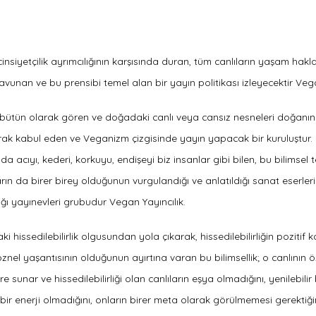
cinsiyetçilik ayrımcılığının karşısında duran, tüm canlıların yaşam hakla
 savunan ve bu prensibi temel alan bir yayın politikası izleyecektir Vega
 bütün olarak gören ve doğadaki canlı veya cansız nesneleri doğanın
ak kabul eden ve Veganizm çizgisinde yayın yapacak bir kuruluştur. 
a acıyı, kederi, korkuyu, endişeyi biz insanlar gibi bilen, bu bilimsel t
arın da birer birey olduğunun vurgulandığı ve anlatıldığı sanat eserleri
ı yayınevleri grubudur Vegan Yayıncılık.
 hissedilebilirlik olgusundan yola çıkarak, hissedilebilirliğin pozitif ka
öznel yaşantısının olduğunun ayırtına varan bu bilimsellik; o canlının öz
ere sunar ve hissedilebilirliği olan canlıların eşya olmadığını, yenilebilir b
ir bir enerji olmadığını, onların birer meta olarak görülmemesi gerektiği