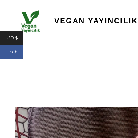
İçeriğe
atla
VEGAN YAYINCILIK
USD $
TRY ₺