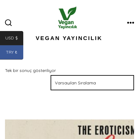
İçeriğe
atla
ME
ARAMA
ÇUBUĞUNU
GÖSTER/GIZLE
VEGAN YAYINCILIK
USD $
TRY ₺
Tek bir sonuç gösteriliyor