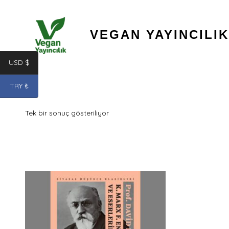
İçeriğe
atla
VEGAN YAYINCILIK
USD $
TRY ₺
Tek bir sonuç gösteriliyor