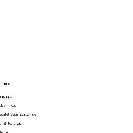
MENU
nasayfa
akkımızda
safeli Satış Sözleşmesi
zlilik Politikası
etişim