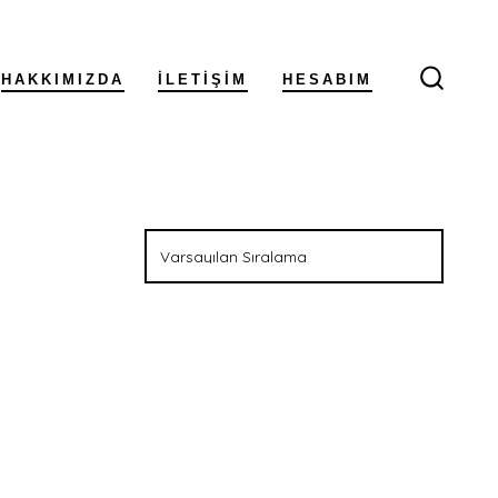
HAKKIMIZDA
İLETIŞIM
HESABIM
ARAM
ÇUBUĞ
GÖSTE