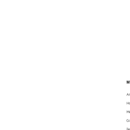
A
H
Me
Gi
İl