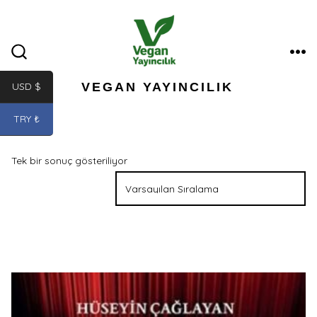
İçeriğe
atla
ME
ARAMA
ÇUBUĞUNU
GÖSTER/GIZLE
VEGAN YAYINCILIK
USD $
TRY ₺
Tek bir sonuç gösteriliyor