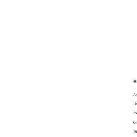
A
H
Me
Gi
İl