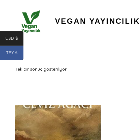
İçeriğe
atla
VEGAN YAYINCILIK
USD $
TRY ₺
Tek bir sonuç gösteriliyor