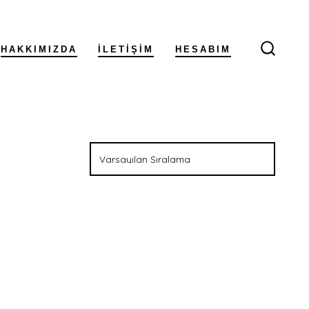
HAKKIMIZDA
İLETIŞIM
HESABIM
ARAM
ÇUBUĞ
GÖSTE