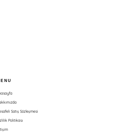
MENU
nasayfa
akkımızda
safeli Satış Sözleşmesi
zlilik Politikası
etişim