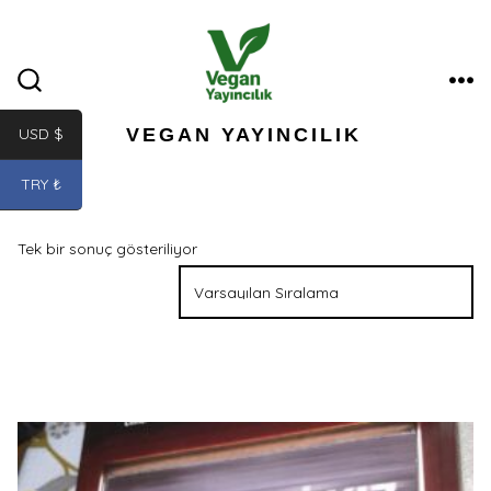
İçeriğe
atla
ME
ARAMA
ÇUBUĞUNU
GÖSTER/GIZLE
VEGAN YAYINCILIK
USD $
TRY ₺
Tek bir sonuç gösteriliyor