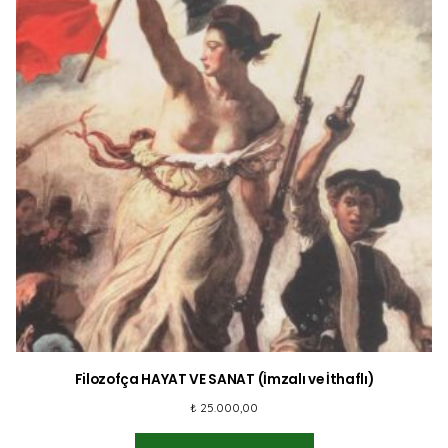
Filozofça HAYAT VE SANAT (İmzalı ve İthaflı)
₺
25.000,00