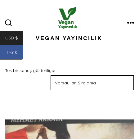
İçeriğe
atla
ME
ARAMA
ÇUBUĞUNU
GÖSTER/GIZLE
VEGAN YAYINCILIK
USD $
TRY ₺
Tek bir sonuç gösteriliyor