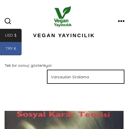
İçeriğe
atla
ME
ARAMA
ÇUBUĞUNU
GÖSTER/GIZLE
VEGAN YAYINCILIK
USD $
TRY ₺
Tek bir sonuç gösteriliyor