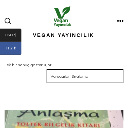
İçeriğe
atla
ME
ARAMA
ÇUBUĞUNU
GÖSTER/GIZLE
VEGAN YAYINCILIK
USD $
TRY ₺
Tek bir sonuç gösteriliyor