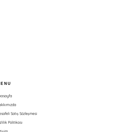
MENU
nasayfa
akkımızda
safeli Satış Sözleşmesi
zlilik Politikası
etişim