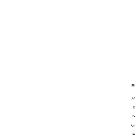
A
H
Me
Gi
İl