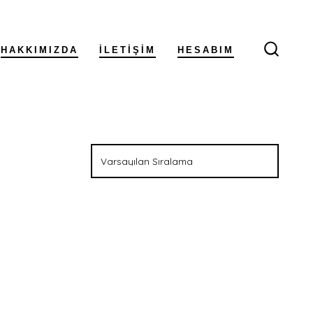
HAKKIMIZDA
İLETIŞIM
HESABIM
ARAM
ÇUBUĞ
GÖSTE