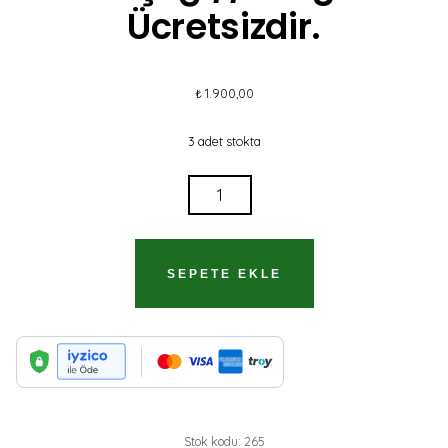
Ücretsizdir.
₺
1.900,00
3 adet stokta
1968
İSYANCI
BIR
ÖĞRENCI
SEPETE EKLE
KUŞAĞI//
KARGO
ÜCRETSIZDIR.
ADET
Stok kodu:
265