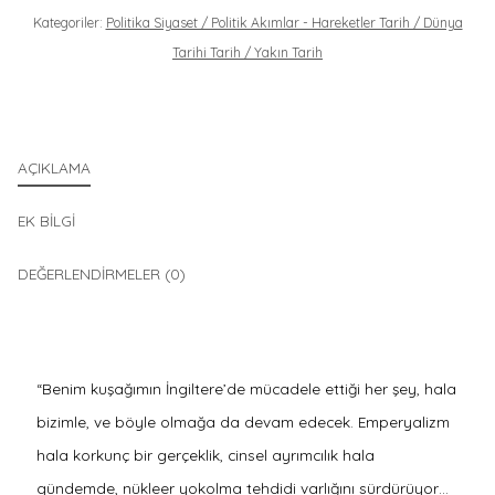
Kategoriler:
Politika Siyaset / Politik Akımlar - Hareketler Tarih / Dünya
Tarihi Tarih / Yakın Tarih
AÇIKLAMA
EK BILGI
DEĞERLENDIRMELER (0)
“Benim kuşağımın İngiltere’de mücadele ettiği her şey, hala
bizimle, ve böyle olmağa da devam edecek. Emperyalizm
hala korkunç bir gerçeklik, cinsel ayrımcılık hala
gündemde, nükleer yokolma tehdidi varlığını sürdürüyor…