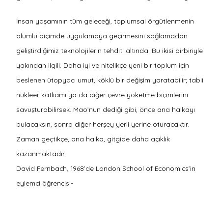
İnsan yaşamının tüm geleceği, toplumsal örgütlenmenin
olumlu biçimde uygulamaya geçirmesini sağlamadan
geliştirdiğimiz teknolojilerin tehditi altında. Bu ikisi birbiriyle
yakından ilgili. Daha iyi ve nitelikçe yeni bir toplum için
beslenen ütopyacı umut, köklü bir değişim yaratabilir; tabii
nükleer katliamı ya da diğer çevre yoketme biçimlerini
savuşturabilirsek. Mao’nun dediği gibi, önce ana halkayı
bulacaksın, sonra diğer herşey yerli yerine oturacaktır.
Zaman geçtikçe, ana halka, gitgide daha açıklık
kazanmaktadır.
David Fernbach, 1968’de London School of Economics’in
eylemci öğrencisi-