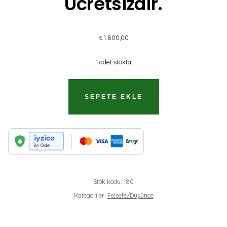
Ücretsizdir.
₺
1.800,00
1 adet stokta
İDELER
SEPETE EKLE
VE
TANRI//
KARGO
ÜCRETSIZDIR.
ADET
Stok kodu:
180
Kategoriler:
Felsefe/Düşünce