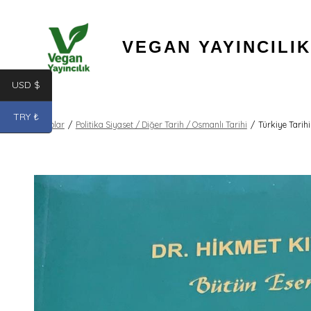
İçeriğe
atla
VEGAN YAYINCILIK
USD $
TRY ₺
Kitaplar
/
Politika Siyaset / Diğer Tarih / Osmanlı Tarihi
/
Türkiye Tarih