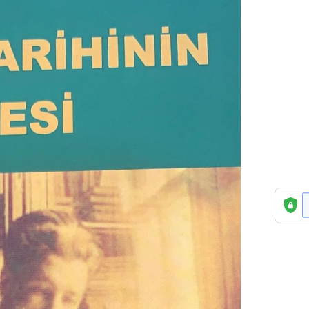
TÜRK
TARIH
MADD
(KAR
ÜCRET
ADET