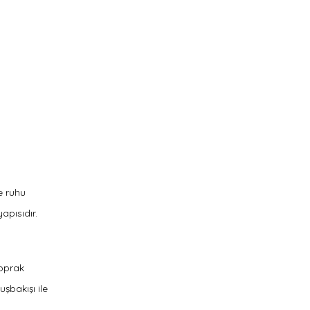
e ruhu
apısıdır.
toprak
şbakışı ile