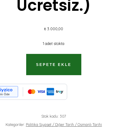
Ücretsiz.)
₺
3.000,00
1 adet stokta
IYE
SEPETE EKLE
ININ
ESI
GO
SIZ.)
Stok kodu:
307
Kategoriler:
Politika Siyaset / Diğer Tarih / Osmanlı Tarihi