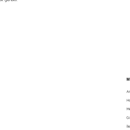
A
H
Me
Gi
İl