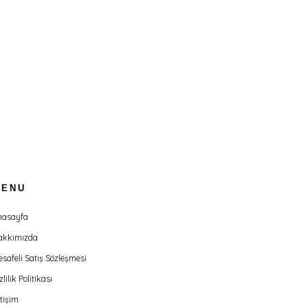
MENU
nasayfa
akkımızda
safeli Satış Sözleşmesi
zlilik Politikası
etişim