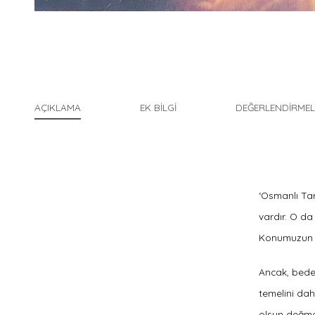
AÇIKLAMA
EK BILGI
DEĞERLENDIRMEL
‘Osmanlı Tar
vardır. O da
Konumuzun t
Ancak, bede
temelini dah
olsun değmek