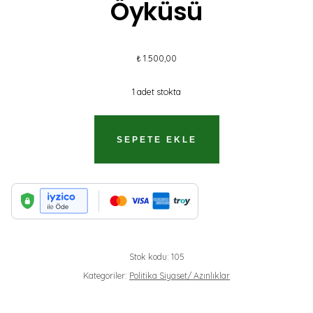
Öyküsü
₺
1.500,00
1 adet stokta
AMERIKA
SEPETE EKLE
BÜYÜKELÇISI
MORGENTHAU'NUN
ÖYKÜSÜ
ADET
Stok kodu:
105
Kategoriler:
Politika Siyaset/ Azınlıklar