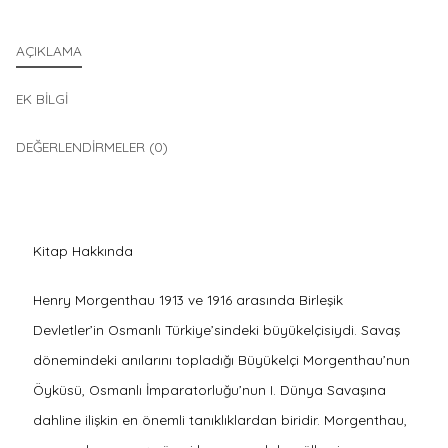
AÇIKLAMA
EK BILGI
DEĞERLENDIRMELER (0)
Kitap Hakkında
Henry Morgenthau 1913 ve 1916 arasında Birleşik
Devletler’in Osmanlı Türkiye’sindeki büyükelçisiydi. Savaş
dönemindeki anılarını topladığı Büyükelçi Morgenthau’nun
Öyküsü, Osmanlı İmparatorluğu’nun I. Dünya Savaşına
dahline ilişkin en önemli tanıklıklardan biridir. Morgenthau,