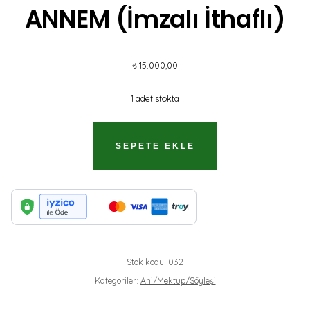
ANNEM (İmzalı İthaflı)
₺
15.000,00
1 adet stokta
ANNEM
SEPETE EKLE
(İMZALI
İTHAFLI)
ADET
Stok kodu:
032
Kategoriler:
Ani/Mektup/Söyleşi