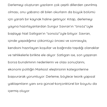
Derlemeyi oluşturan yazıların çok çeşitli dillerden çevrilmiş
olması, onu yabancı dil bilen okurların da büyük bölümü
için yararlı bir kaynak haline getiriyor. Kitap, derlemeyi
yayına hazırlayanlardan Sungur Savran’ın “önsöz”üyle
başlayıp Nail Satlıgan’ın “sonsöz”üyle bitiyor. Savran,
içinde yaşadığımız çöküntüyü öncesi ve sonrasıyla,
kendisini hazırlayan koşullar ve bağrında taşıdığı olanaklar
ve tehlikelerle birlikte ele alıyor. Satlıgan ise, son yaşanan
borsa bunalımının nedenlerini ve olası sonuçlarını,
ekonomi politiğin Marksist eleştirisinin kategorilerine
başvurarak yorumluyor. Derleme, böylece teorik yapısal
yaklaşımların yanı sıra güncel-konjonktürel bir boyutu da
içermiş oluyor.