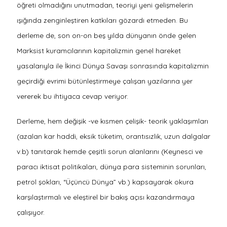
öğreti olmadığını unutmadan, teoriyi yeni gelişmelerin
ışığında zenginleştiren katkıları gözardı etmeden. Bu
derleme de, son on-on beş yılda dünyanın önde gelen
Marksist kuramcılarının kapitalizmin genel hareket
yasalarıyla ile İkinci Dünya Savaşı sonrasında kapitalizmin
geçirdiği evrimi bütünleştirmeye çalışan yazılarına yer
vererek bu ihtiyaca cevap veriyor.
Derleme, hem değişik -ve kısmen çelişik- teorik yaklaşımları
(azalan kar haddi, eksik tüketim, orantısızlık, uzun dalgalar
v.b) tanıtarak hemde çeşitli sorun alanlarını (Keynesci ve
paracı iktisat politikaları, dünya para sisteminin sorunları,
petrol şokları, “Üçüncü Dünya” vb.) kapsayarak okura
karşılaştırmalı ve eleştirel bir bakış açısı kazandırmaya
çalışıyor.