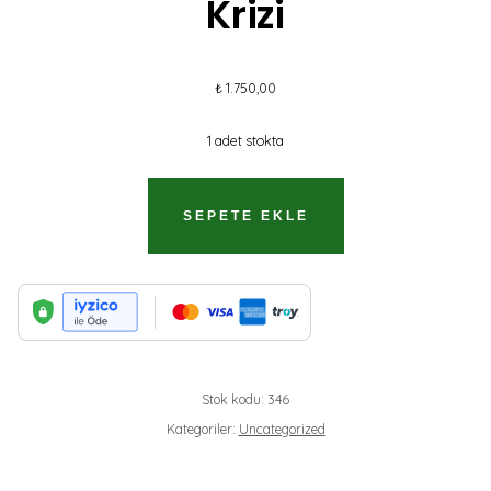
Krizi
₺
1.750,00
1 adet stokta
DÜNYA
SEPETE EKLE
KAPITALIZMININ
KRIZI
ADET
Stok kodu:
346
Kategoriler:
Uncategorized