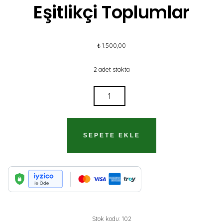
Eşitlikçi Toplumlar
₺
1.500,00
2 adet stokta
EŞITLIKÇI
TOPLUMLAR
ADET
SEPETE EKLE
Stok kodu:
102