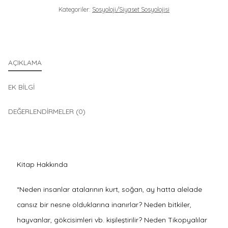
Kategoriler:
Sosyoloji/Siyaset Sosyolojisi
AÇIKLAMA
EK BILGI
DEĞERLENDIRMELER (0)
Kitap Hakkında
“Neden insanlar atalarının kurt, soğan, ay hatta alelade
cansız bir nesne olduklarına inanırlar? Neden bitkiler,
hayvanlar, gökcisimleri vb. kişileştirilir? Neden Tikopyalılar