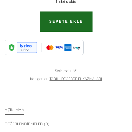
1 adet stokta
HAFIZ
SEPETE EKLE
MOLLA
MAHMUT
EFENDİ
EL
YAZMALARI-
1
Stok kodu:
461
ADET
Kategoriler:
TARİHİ DEĞERDE EL YAZMALARI
AÇIKLAMA
DEĞERLENDIRMELER (0)