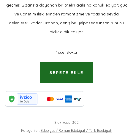
geçmişi Bizans’a dayanan bir otelin açılışına konuk ediyor; güç
ve yönetim ilişkilerinden romantizme ve “başına sevda
gelenlere” kadar uzanan, geniş bir yelpazede insan ruhunu
didik didik ediyor.
1 adet stokta
KONSTANTINIYYE
SEPETE EKLE
OTELI
//
İMZALI
İTHAFLI.
ADET
Stok kodu:
302
Kategoriler:
Edebiyat / Roman Edebiyat / Türk Edebiyatı