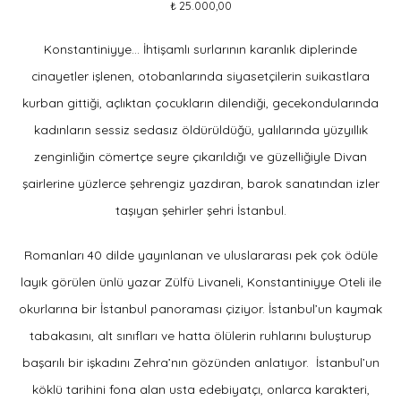
₺
25.000,00
Konstantiniyye… İhtişamlı surlarının karanlık diplerinde
cinayetler işlenen, otobanlarında siyasetçilerin suikastlara
kurban gittiği, açlıktan çocukların dilendiği, gecekondularında
kadınların sessiz sedasız öldürüldüğü, yalılarında yüzyıllık
zenginliğin cömertçe seyre çıkarıldığı ve güzelliğiyle Divan
şairlerine yüzlerce şehrengiz yazdıran, barok sanatından izler
taşıyan şehirler şehri İstanbul.
Romanları 40 dilde yayınlanan ve uluslararası pek çok ödüle
layık görülen ünlü yazar Zülfü Livaneli, Konstantiniyye Oteli ile
okurlarına bir İstanbul panoraması çiziyor. İstanbul’un kaymak
tabakasını, alt sınıfları ve hatta ölülerin ruhlarını buluşturup
başarılı bir işkadını Zehra’nın gözünden anlatıyor. İstanbul’un
köklü tarihini fona alan usta edebiyatçı, onlarca karakteri,