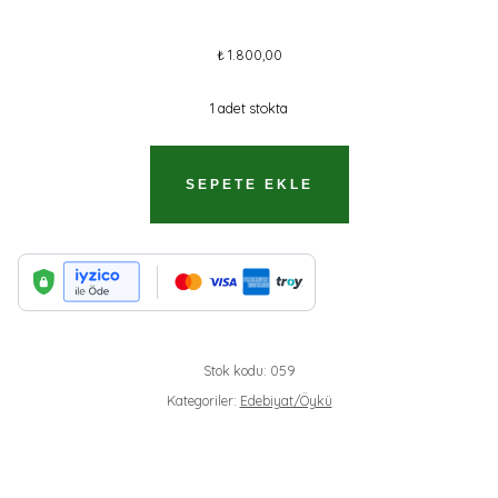
₺
1.800,00
1 adet stokta
ÖDLEKLER
SEPETE EKLE
CESURDUR//KARGO
ÜCRETSIZDIR.
ADET
Stok kodu:
059
Kategoriler:
Edebiyat/Öykü