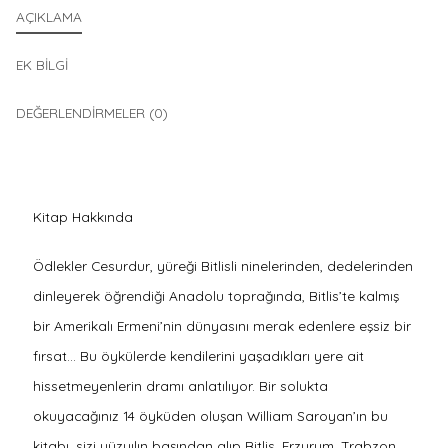
AÇIKLAMA
EK BILGI
DEĞERLENDIRMELER (0)
Kitap Hakkında
Ödlekler Cesurdur, yüreği Bitlisli ninelerinden, dedelerinden
dinleyerek öğrendiği Anadolu toprağında, Bitlis’te kalmış
bir Amerikalı Ermeni’nin dünyasını merak edenlere eşsiz bir
fırsat… Bu öykülerde kendilerini yaşadıkları yere ait
hissetmeyenlerin dramı anlatılıyor. Bir solukta
okuyacağınız 14 öyküden oluşan William Saroyan’ın bu
kitabı, sizi yüzyılın başından alıp Bitlis, Erzurum, Trabzon,