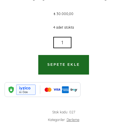
₺
30.000,00
4 adet stokta
PALU-
HARPUT
1878
(2
SEPETE EKLE
CILT)
(İMZALI
ITHAFLI)
ADET
Stok kodu:
027
Kategoriler:
Derleme