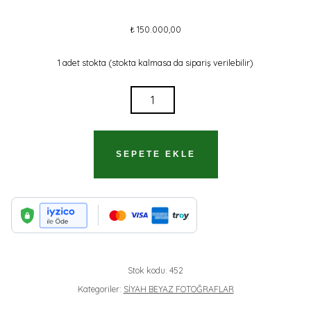
₺
150.000,00
1 adet stokta (stokta kalmasa da sipariş verilebilir)
YEĞİŞE
ÇARENTS
KARS
FOTOĞRAFLARI-
SEPETE EKLE
6
ADET
Stok kodu:
452
Kategoriler:
SİYAH BEYAZ FOTOĞRAFLAR