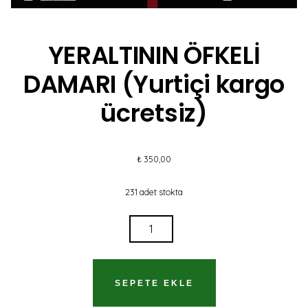
YERALTININ ÖFKELİ
DAMARI (Yurtiçi kargo
ücretsiz)
₺
350,00
231 adet stokta
YERALTININ
ÖFKELİ
DAMARI
(YURTIÇI
SEPETE EKLE
KARGO