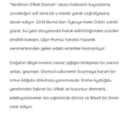
“Yeraltının Öfkeli Damarı” okuru hafızanın kuytularına,
çocukluğun saf ama bir o kadar yaralı coğrafyasına
davet ediyor
.
2024 Bursa’dan Öyküye Katkı Ödülü sahibi
yazar; bu yeni dosyasında hukuk editörlüğünden süzülen
analitik bakışını, Uğur Mumcu Yaratıcı Yazarlık
seminerlerinden gelen edebi estetikle harmanlıyor
.
Doğanın diliyle insanın sessiz çığlığını birleştiren bu sarsıcı
anlatı, geçmişin ‘ölümcül sükûnetini’ bozmaya kararlı bir
ruhun kâğıda dökülmüş yansımasıdır
.
Emine Aydoğdu,
yeraltından fışkıran bu öfkeli ve huzursuz damarla,
edebiyatseverler için sığınılacak dürüst ve felsefi bir liman
vaat ediyor
.