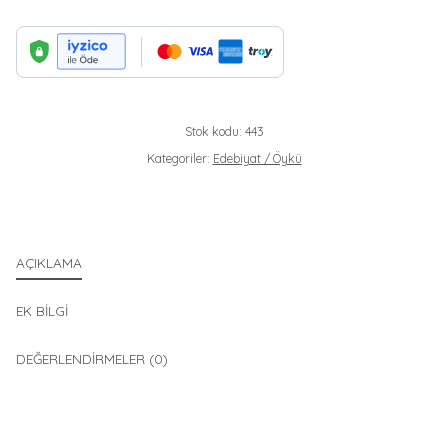
ÜCRETSIZ)
ADET
Stok kodu:
443
Kategoriler:
Edebiyat / Öykü
AÇIKLAMA
EK BILGI
DEĞERLENDIRMELER (0)