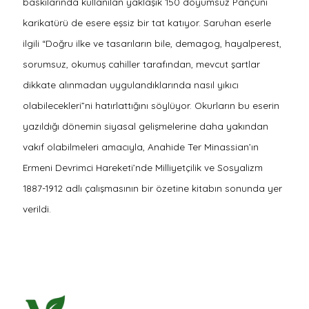
baskılarında kullanılan yaklaşık 150 doyumsuz Pançuni
karikatürü de esere eşsiz bir tat katıyor. Saruhan eserle
ilgili “Doğru ilke ve tasarıların bile, demagog, hayalperest,
sorumsuz, okumuş cahiller tarafından, mevcut şartlar
dikkate alınmadan uygulandıklarında nasıl yıkıcı
olabilecekleri”ni hatırlattığını söylüyor. Okurların bu eserin
yazıldığı dönemin siyasal gelişmelerine daha yakından
vakıf olabilmeleri amacıyla, Anahide Ter Minassian’ın
Ermeni Devrimci Hareketi’nde Milliyetçilik ve Sosyalizm
1887-1912 adlı çalışmasının bir özetine kitabın sonunda yer
verildi.