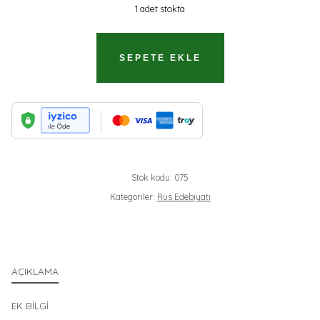
1 adet stokta
YOLDAŞ
SEPETE EKLE
PANÇUNİ
ADET
Stok kodu:
075
Kategoriler:
Rus Edebiyatı
AÇIKLAMA
EK BILGI