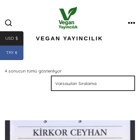
İçeriğe
atla
ME
ARAMA
ÇUBUĞUNU
GÖSTER/GIZLE
VEGAN YAYINCILIK
USD $
TRY ₺
4 sonucun tümü gösteriliyor