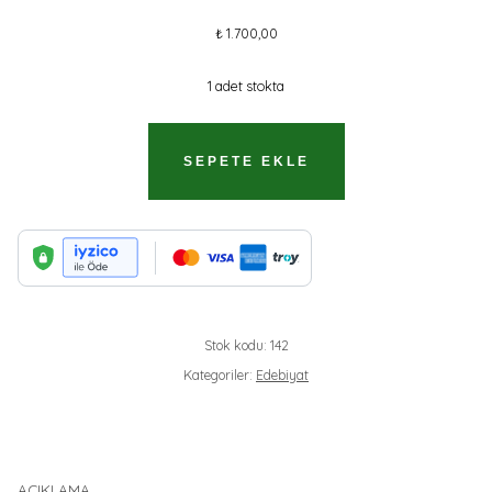
₺
1.700,00
1 adet stokta
YANLIŞ
SEPETE EKLE
KUŞLAR
İSKELESI//
KARGO
ÜCRETSIZDIR.
ADET
Stok kodu:
142
Kategoriler:
Edebiyat
AÇIKLAMA