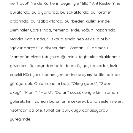
ne “haço!” Ne de Kürtlerin deyimiyle “fıllâ!” Ah! Keşke! Yine
buralarda, bu diyarlarda, bu sokaklarda, bu “örtme”
altlarında, bu “zabok”larda, bu “beden kullik”lerinde,
Demirciler Çarşısı’nda, Yemenci’lerde, Yoğurt Pazarı’nda,
Mardin Kapısı’nda, “Fiskaya”sında hep eskisi gibi bir
“gâvur parçası” olabilseydim… Zaman… O acımasız
“zaman”ın elime tutuşturduğu minik teybimle sokaklarımızı
gezerken, üç yaşından belki de on üç yaşına kadar, kızlı
erkekli Kürt çocuklarının çemberine sıkışmış, kafile halinde
yürüyorduk. Onların, adım başı, “Okey good!”, “Good
okey!”, “Mani!”, “Mark!”, “Dolar!” sözcükleriyle kimi zaman
gülerek, kimi zaman burunlarını çekerek bana seslenmeleri,
“isot”dan da öte, tuhaf bir burukluğu dönüşüyordu
yüreğimde.