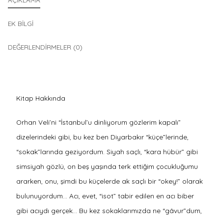
EK BILGI
DEĞERLENDIRMELER (0)
Kitap Hakkında
Orhan Veli’ni “İstanbul’u dinliyorum gözlerim kapalı”
dizelerindeki gibi, bu kez ben Diyarbakır “küçe”lerinde,
“sokak”larında geziyordum. Siyah saçlı, “kara hübür” gibi
simsiyah gözlü, on beş yaşında terk ettiğim çocukluğumu
ararken, onu, şimdi bu küçelerde ak saçlı bir “okey!” olarak
bulunuyordum… Acı, evet, “isot” tabir edilen en acı biber
gibi acıydı gerçek… Bu kez sokaklarımızda ne “gâvur”dum,