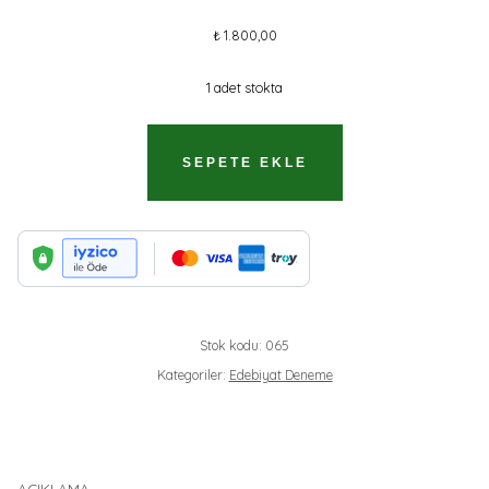
₺
1.800,00
1 adet stokta
ÇENGELLİİĞNE
SEPETE EKLE
//KARGO
ÜCRETSIZDIR.
ADET
Stok kodu:
065
Kategoriler:
Edebiyat Deneme
AÇIKLAMA