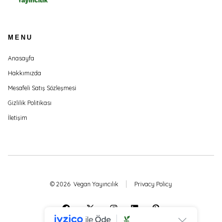
MENU
Anasayfa
Hakkımızda
Mesafeli Satış Sözleşmesi
Gizlilik Politikası
İletişim
© 2026
Vegan Yayıncılık
Privacy Policy
Open
Open
Open
Open
Open