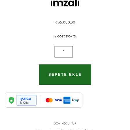
imzalı
₺
35.000,00
2 adet stokta
DEMİRCİLER
ÇARŞISI
CİNAYETİ
1975
SEPETE EKLE
BASIM
IMZALI
ADET
Stok kodu:
184