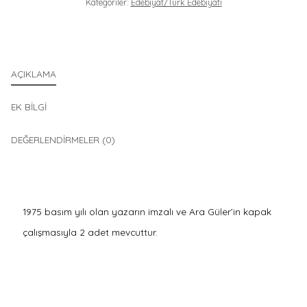
Kategoriler:
Edebiyat/Türk Edebiyatı
AÇIKLAMA
EK BILGI
DEĞERLENDIRMELER (0)
1975 basım yılı olan yazarın imzalı ve Ara Güler’in kapak
çalışmasıyla 2 adet mevcuttur.