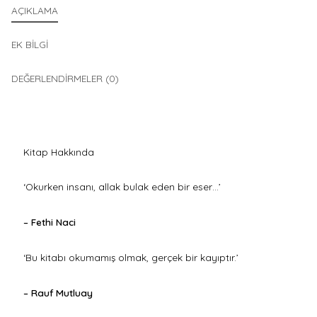
AÇIKLAMA
EK BILGI
DEĞERLENDIRMELER (0)
Kitap Hakkında
‘Okurken insanı, allak bulak eden bir eser…’
– Fethi Naci
‘Bu kitabı okumamış olmak, gerçek bir kayıptır.’
– Rauf Mutluay