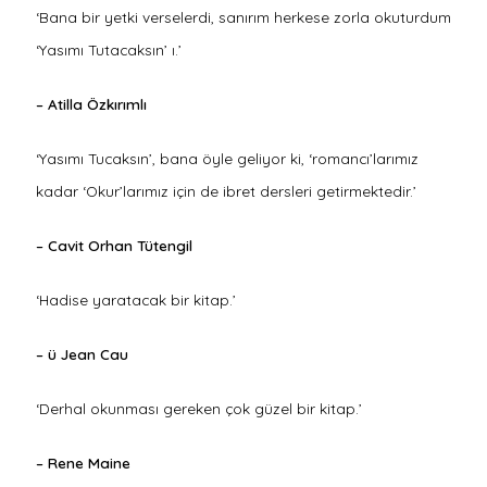
‘Bana bir yetki verselerdi, sanırım herkese zorla okuturdum
‘Yasımı Tutacaksın’ ı.’
– Atilla Özkırımlı
‘Yasımı Tucaksın’, bana öyle geliyor ki, ‘romancı’larımız
kadar ‘Okur’larımız için de ibret dersleri getirmektedir.’
– Cavit Orhan Tütengil
‘Hadise yaratacak bir kitap.’
– ü Jean Cau
‘Derhal okunması gereken çok güzel bir kitap.’
– Rene Maine