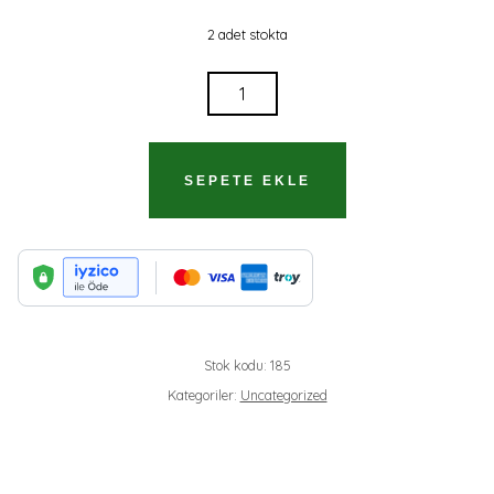
2 adet stokta
YASIMI
TUTACAKSIN
(İTHAFLI
ILK
SEPETE EKLE
BASIMI)
ADET
Stok kodu:
185
Kategoriler:
Uncategorized